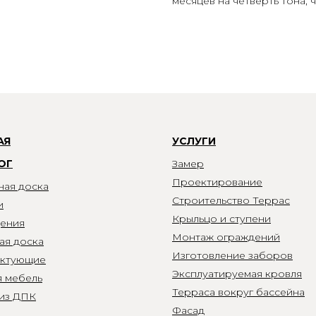
месяцев на четверть тона, 
АЯ
УСЛУГИ
ОГ
Замер
Проектирование
ная доска
Строительство Террас
и
Крыльцо и ступени
ения
Монтаж ограждений
ая доска
Изготовление заборов
ктующие
Эксплуатируемая кровля
я мебель
Терраса вокруг бассейна
 из ДПК
Фасад