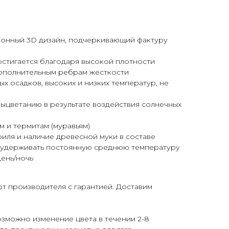
онный 3D дизайн, подчеркивающий фактуру
стигается благодаря высокой плотности
 дополнительным ребрам жесткости
х осадков, высоких и низких температур, не
выцветанию в результате воздействия солнечных
м и термитам (муравьям)
иля и наличие древесной муки в составе
 удерживать постоянную среднюю температуру
ень/ночь
от производителя c гарантией. Доставим
озможно изменение цвета в течении 2-8