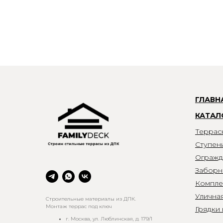
ГЛАВН
КАТАЛ
Террас
Ступен
Огражд
Заборн
Компле
Улична
Строительные материалы из ДПК.
Монтаж террас под ключ
Грядки
г. Москва, ул. Люблинская, д. 179/1