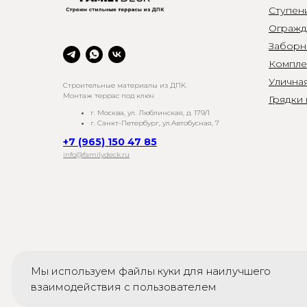
Ступен
Огражд
Заборн
Компле
Улична
Строительные материалы из ДПК.
Монтаж террас под ключ
Грядки
г. Москва, ул. Люблинская, д. 179/1
г. Санкт-Петербург, ул.Автобусная, 7
+7 (965) 150 47 85
info@familydeck.ru
*
на с
Мы используем файлы куки для наилучшего
Faceb
взаимодействия с пользователем