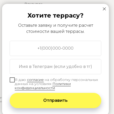
Вакансии
Контакты
и Юридическая
Хотите террасу?
информация
Отзывы
Оставьте заявку и получите расчет
.
стоимости вашей террасы.
ПОЛЕЗНОЕ
Калькулятор
Статьи\Блог
+1(000)000-0000
Имя в Телеграм (если удобно в тг)
Я даю
согласие
на обработку персональных
данных на условиях
Политики
конфиденциальности
сетями
Отправить
ей, ее