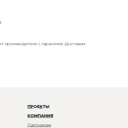
.
от производителя c гарантией. Доставим
П
Р
ОЕ
К
ТЫ
КОМПАНИЯ
Партнерам