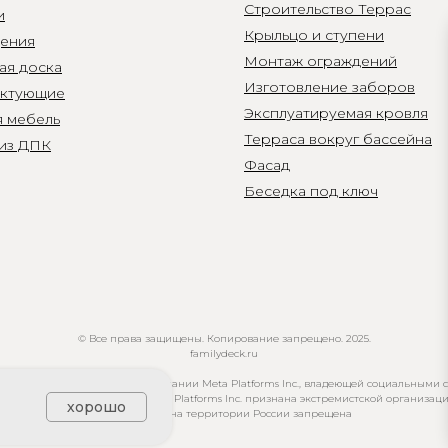
Строительство Террас
и
Крыльцо и ступени
ения
Монтаж ограждений
ая доска
Изготовление заборов
ктующие
Эксплуатируемая кровля
я мебель
Терраса вокруг бассейна
 из ДПК
Фасад
Беседка под ключ
© Все права защищены. Копирование запрещено. 2025.
familydeck.ru
айте возможно упоминание компании Meta Platforms Inc., владеющей социальными 
ook и Instagram. Компания Meta Platforms Inc. признана экстремистской организаци
хорошо
деятельность на территории России запрещена