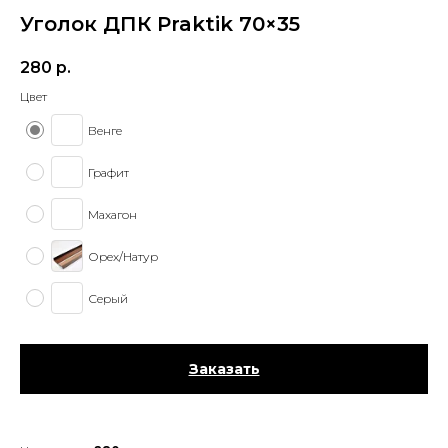
Уголок ДПК Praktik 70×35
280
р.
Цвет
Венге
Графит
Махагон
Орех/Натур
Серый
Заказать