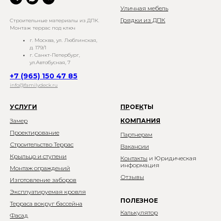
Уличная мебель
Грядки из ДПК
Строительные материалы из ДПК.
Монтаж террас под ключ
г. Москва, ул. Люблинская,
д. 179/1
г. Санкт-Петербург,
ул.Автобусная, 7
+7 (965) 150 47 85
info@familydeck.ru
УСЛУГИ
П
Р
ОЕ
К
ТЫ
Замер
КОМПАНИЯ
Проектирование
Партнерам
Строительство Террас
Вакансии
Крыльцо и ступени
Контакты
и Юридическая
информация
Монтаж ограждений
Отзывы
Изготовление заборов
.
Эксплуатируемая кровля
ПОЛЕЗНОЕ
Терраса вокруг бассейна
Калькулятор
Фасад