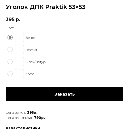
Уголок ДПК Praktik 53×53
395
р.
Цвет
Венге
Графит
Орех/Натур
Кофе
Заказать
Цена за м.п.:
395р.
Цена за шт (2м).:
790р.
Характеристики