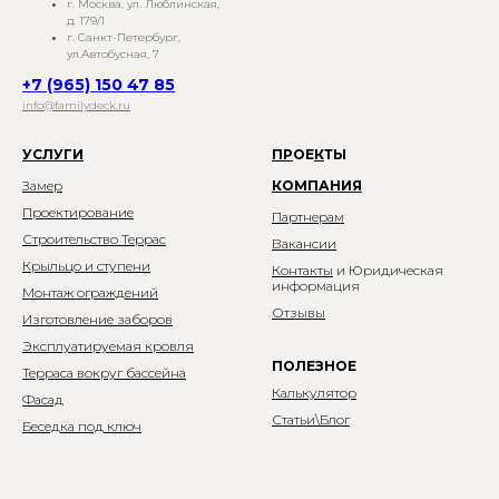
г. Москва, ул. Люблинская,
д. 179/1
г. Санкт-Петербург,
ул.Автобусная, 7
+7 (965) 150 47 85
info@familydeck.ru
УСЛУГИ
П
Р
ОЕ
К
ТЫ
Замер
КОМПАНИЯ
Проектирование
Партнерам
Строительство Террас
Вакансии
Крыльцо и ступени
Контакты
и Юридическая
информация
Монтаж ограждений
Отзывы
Изготовление заборов
.
Эксплуатируемая кровля
ПОЛЕЗНОЕ
Терраса вокруг бассейна
Калькулятор
Фасад
Статьи\Блог
Беседка под ключ