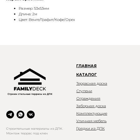
Размер: 53x53мм
Длина: 2м
Цвет: Венге/Графит/Кофе/Орех
ГЛАВНАЯ
КАТАЛОГ
Террасная доска
Ступени
Ограждения
Заборная доска
Комплектующие
Уличная мебель
Грядки из ДПК
Строительные материалы из ДПК.
Монтаж террас под ключ