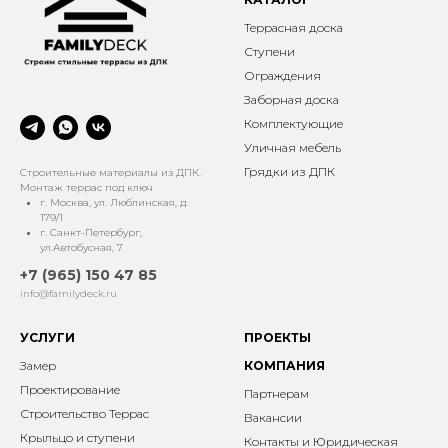
Террасная доска
Ступени
Ограждения
Заборная доска
Комплектующие
Уличная мебель
Грядки из ДПК
Строительные материалы из ДПК.
Монтаж террас под ключ
г. Москва, ул. Люблинская, д.
179/1
г. Санкт-Петербург,
ул.Автобусная, 7
+7 (965) 150 47 85
info@familydeck.ru
УСЛУГИ
П
Р
ОЕ
К
ТЫ
Замер
КОМПАНИЯ
Проектирование
Партнерам
Строительство Террас
Вакансии
Крыльцо и ступени
Контакты
и Юридическая