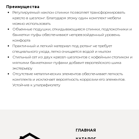
Преимущества
Регулируемый наклон спинки позволяет трансформировать
кресло в шезлонг. Благодаря этому один комплект мебели
можно использовать
Объемные подушки, откидывающиеся спинки, подлокотники и
банкетки-пуфы обеспечивают непревзойденный уровень
комфорта
Практичный и легкий материал под ротанг не требует
специального ухода, легко очищается водой и мылом
Стильный сет из двух кресел-шезлонгов с кофейным столиком и
мягкими банкетками-пуфами добавит европейского шика
экстерьеру
Отсутствие металлических элементов обеспечивает легкость
комплекта и исключает вероятность коррозии его элементов.
Устойчив к ультрафиолету
ГЛАВНАЯ
КАТАЛОГ