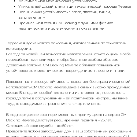
Максимальная механическая устойчивость
Уникальный дизайн, имитация экзотической породы Reverse
Повышенная устойчивость в влаге, плесени, гнили,
загрязнениям
Премиальная серия CM Decking с лучшими физико-
механическими и эстетическими показателями
Террасная доска нового поколения, изготовленная по технологии
ко-экструзии.
Благодаря новейшей технологии изготовления, сочетающией в себе
переработанные полимеры и обработанные особым образом
древесные волокна, CM Decking Reverse обладает повышенной
устойчивостью к механическим повреждениям, плесени и гнили.
Повышенная износоустойчивость позволяет без страха и сомнений
использовать CM Decking Reverse даже в самых высоко проходимых
местах. Благодаря особой технологии изготовления, поверхность
гораздо легче в обслуживании – ей практически не страшны такие
трудно выводимые загрязнения как жир или вино.
В подтверждение всех перечисленных преимуществ на серию CM
Decking Reverse действует расширенная гарантия – 25 лет.
Ожидаемый срок службы – до 50 лет.
Превратите любой загородный дом в ваш собственный, роскошный
курорт, которым вы сможете наслаждаться долгие годы вместе с CM