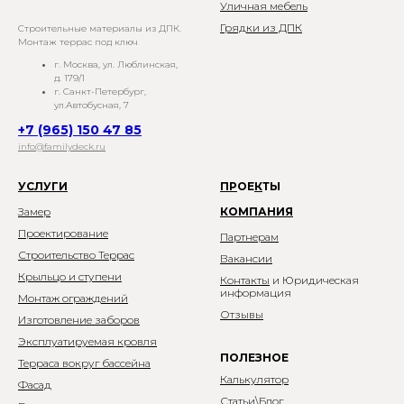
Уличная мебель
Грядки из ДПК
Строительные материалы из ДПК.
Монтаж террас под ключ
г. Москва, ул. Люблинская,
д. 179/1
г. Санкт-Петербург,
ул.Автобусная, 7
+7 (965) 150 47 85
info@familydeck.ru
УСЛУГИ
П
Р
ОЕ
К
ТЫ
Замер
КОМПАНИЯ
Проектирование
Партнерам
Строительство Террас
Вакансии
Крыльцо и ступени
Контакты
и Юридическая
информация
Монтаж ограждений
Отзывы
Изготовление заборов
.
Эксплуатируемая кровля
ПОЛЕЗНОЕ
Терраса вокруг бассейна
Калькулятор
Фасад
Статьи\Блог