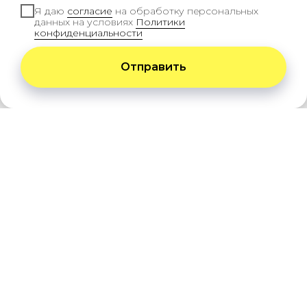
Я даю
согласие
на обработку персональных
данных на условиях
Политики
конфиденциальности
Смотреть все проекты
Отправить
Мы используем файлы куки для наилучшего
хорошо
взаимодействия с пользователем
О
нас
Мы – команда профессионалов, мы –
крепкая семья, занимаемся декингом с
2015 года. Ещё с первого проекта мы
старались достичь идеала, качества и