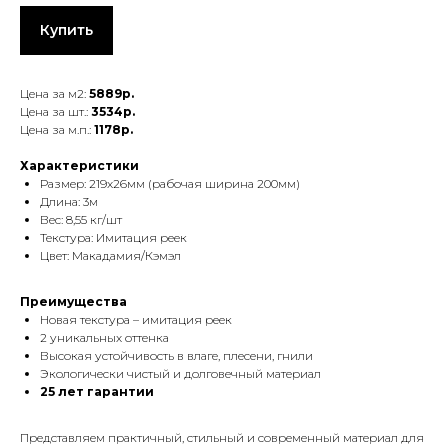
Купить
Цена за м2:
5889р.
Цена за шт.:
3534р.
Цена за м.п.:
1178р.
Характеристики
Размер: 219x26мм (рабочая ширина 200мм)
Длина: 3м
Вес: 8,55 кг/шт
Текстура: Имитация реек
Цвет: Макадамия/Кэмэл
Преимущества
Новая текстура – имитация реек
2 уникальных оттенка
Высокая устойчивость в влаге, плесени, гнили
Экологически чистый и долговечный материал
25 лет гарантии
Представляем практичный, стильный и современный материал для