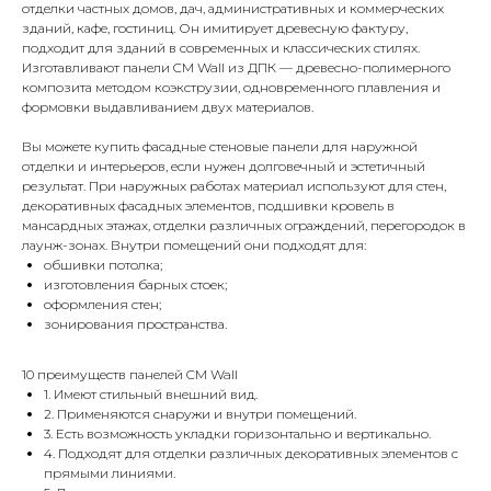
отделки частных домов, дач, административных и коммерческих
зданий, кафе, гостиниц. Он имитирует древесную фактуру,
подходит для зданий в современных и классических стилях.
Изготавливают панели CM Wall из ДПК — древесно-полимерного
композита методом коэкструзии, одновременного плавления и
формовки выдавливанием двух материалов.
Вы можете купить фасадные стеновые панели для наружной
отделки и интерьеров, если нужен долговечный и эстетичный
результат. При наружных работах материал используют для стен,
декоративных фасадных элементов, подшивки кровель в
мансардных этажах, отделки различных ограждений, перегородок в
лаунж-зонах. Внутри помещений они подходят для:
обшивки потолка;
изготовления барных стоек;
оформления стен;
зонирования пространства.
10 преимуществ панелей CM Wall
1. Имеют стильный внешний вид.
2. Применяются снаружи и внутри помещений.
3. Есть возможность укладки горизонтально и вертикально.
4. Подходят для отделки различных декоративных элементов с
прямыми линиями.