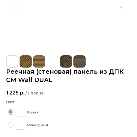
Реечная (стеновая) панель из ДПК
CM Wall DUAL
1 225
р.
/
1 пог. м
Цвет
Кэмэл
Макадамия