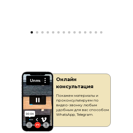
Онлайн
консультация
Покажем материалы и
проконсультируем по
видео-звонку любым
удобным для вас способом
WhatsApp, Telegram.