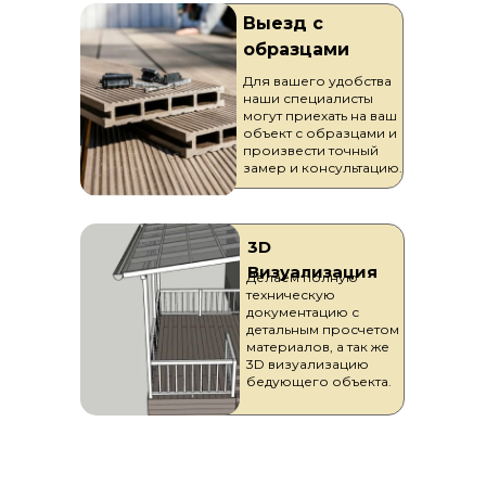
Выезд с
образцами
Для вашего удобства
наши специалисты
могут приехать на ваш
объект с образцами и
произвести точный
замер и консультацию.
3D
Визуализация
Делаем полную
техническую
документацию с
детальным просчетом
материалов, а так же
3D визуализацию
бедующего объекта.