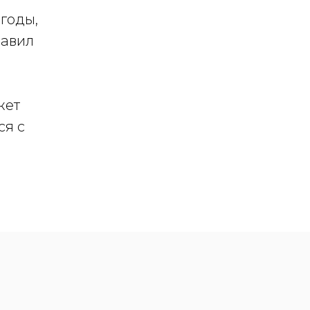
годы,
равил
жет
ся с