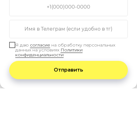
+1(000)000-0000
Имя в Телеграм (если удобно в тг)
Я даю
согласие
на обработку персональных
данных на условиях
Политики
конфиденциальности
Отправить
Мы используем файлы куки для наилучшего
хорошо
взаимодействия с пользователем
ГЛАВНАЯ
КАТАЛОГ
Террасная доска
Ступени