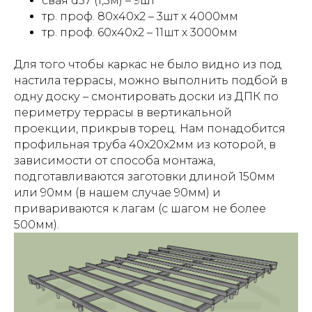
свая d57 (1,5м) – 9шт
тр. проф. 80х40х2 – 3шт х 4000мм
тр. проф. 60х40х2 – 11шт х 3000мм
Для того чтобы каркас не было видно из под
настила террасы, можно выполнить подбой в
одну доску – смонтировать доски из ДПК по
периметру террасы в вертикальной
проекции, прикрыв торец. Нам понадобится
профильная труба 40х20х2мм из которой, в
зависимости от способа монтажа,
подготавливаются заготовки длиной 150мм
или 90мм (в нашем случае 90мм) и
привариваются к лагам (с шагом не более
500мм).