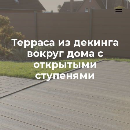
Терраса из декинга
вокруг дома с
открытыми
ступенями